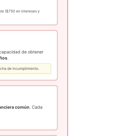
e ($750 en intereses y
 capacidad de obtener
años
.
echa de incumplimiento.
anciera común
. Cada