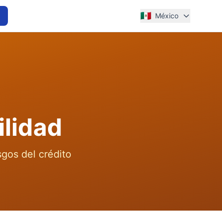
🇲🇽
México
lidad
sgos del crédito