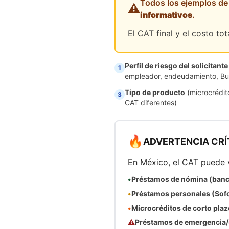
Todos los ejemplos de
⚠️
informativos
.
El CAT final y el costo to
Perfil de riesgo del solicitante
1
empleador, endeudamiento, Bur
Tipo de producto
(microcrédit
3
CAT diferentes)
🔥
ADVERTENCIA CRÍTI
En México, el CAT puede 
•
Préstamos de nómina (banco
•
Préstamos personales (Sof
•
Microcréditos de corto plaz
⚠️
Préstamos de emergencia/