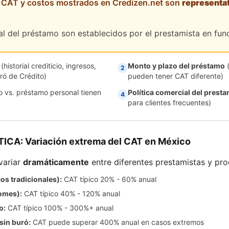
 CAT y costos mostrados en Credizen.net son
representa
tal del préstamo son establecidos por el prestamista en fun
(historial crediticio, ingresos,
Monto y plazo del préstamo
(
2
ó de Crédito)
pueden tener CAT diferente)
o vs. préstamo personal tienen
Política comercial del presta
4
para clientes frecuentes)
CA: Variación extrema del CAT en México
variar
dramáticamente
entre diferentes prestamistas y pro
s tradicionales):
CAT típico 20% - 60% anual
omes):
CAT típico 40% - 120% anual
o:
CAT típico 100% - 300%+ anual
sin buró:
CAT puede superar 400% anual en casos extremos