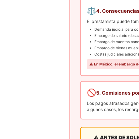
⚖️
4. Consecuencias
El prestamista puede toma
Demanda judicial para co
Embargo de salario (desc
Embargo de cuentas banc
Embargo de bienes muebles
Costas judiciales adicio
⚠️ En México, el embargo d
🚫
5. Comisiones po
Los pagos atrasados ge
algunos casos, los recarg
⚠️
ANTES DE SOLI