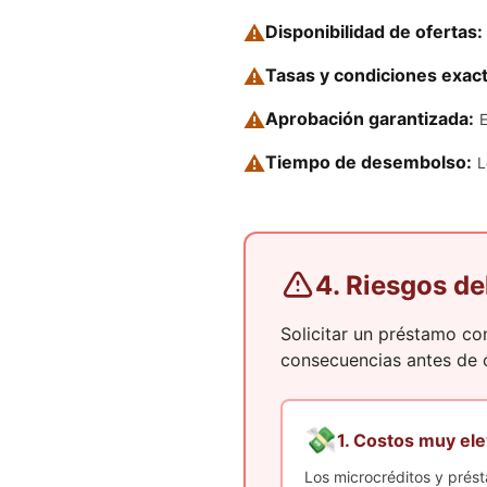
⚠️
Disponibilidad de ofertas:
⚠️
Tasas y condiciones exact
⚠️
Aprobación garantizada:
E
⚠️
Tiempo de desembolso:
L
4. Riesgos 
Solicitar un préstamo con
consecuencias antes de
💸
1. Costos muy el
Los microcréditos y prés