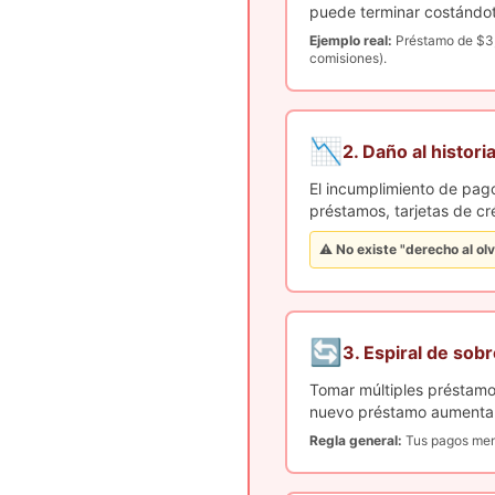
puede terminar costándo
Ejemplo real:
Préstamo de $3,
comisiones).
📉
2. Daño al histori
El incumplimiento de pag
préstamos, tarjetas de cr
⚠️
No existe "derecho al ol
🔄
3. Espiral de so
Tomar múltiples préstam
nuevo préstamo aumenta tu
Regla general:
Tus pagos mens