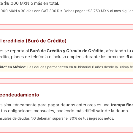
te $8,000 MXN o más en total.
000 MXN a 30 días con CAT 300% = Debes pagar ~$3,750 MXN al mes siguient
al crediticio (Buró de Crédito)
os se reporta al
Buró de Crédito y Círculo de Crédito
, afectando tu
édito, planes de telefonía o incluso empleos durante los próximos
6 
vido" en México:
Las deudas permanecen en tu historial 6 años desde la última f
breendeudamiento
os simultáneamente para pagar deudas anteriores es una
trampa fin
s obligaciones mensuales, haciendo más difícil salir de la deuda.
uales de deudas NO deberían superar el 30% de tus ingresos netos.