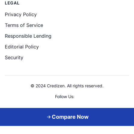
LEGAL
Privacy Policy
Terms of Service
Responsible Lending
Editorial Policy
Security
© 2024 Credizen. All rights reserved.
Follow Us:
Credizen is a loan comparison service. We do not provide loans directly.
Compare Now
⚠️ You must be 18+ to apply for a loan • Borrow responsibly
Skip to main content