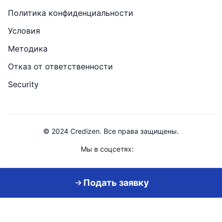
Политика конфиденциальности
Условия
Методика
Отказ от ответственности
Security
© 2024 Credizen. Все права защищены.
Мы в соцсетях:
Credizen — сервис сравнения. Мы не выдаём займы напрямую.
Подать заявку
⚠️ Займы доступны гражданам 18+ • Берите в долг ответственно
Skip to main content