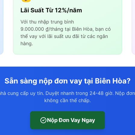
Lãi Suất Từ 12%/năm
Với thu nhập trung bình
9.000.000 ₫/tháng tại Biên Hòa, bạn có
thể vay với lãi suất ưu đãi từ các ngân
hàng.
Sẵn sàng nộp đơn vay tại Biên Hòa?
hà cung cấp uy tín. Duyệt nhanh trong 24-48 giờ. Nộp đơn
không cần thế chấp.
Nộp Đơn Vay Ngay