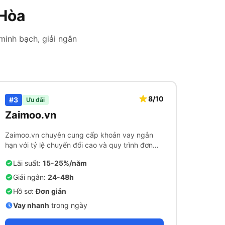
 Hòa
minh bạch, giải ngân
8/10
#3
Ưu đãi
Zaimoo.vn
Zaimoo.vn chuyên cung cấp khoản vay ngắn
hạn với tỷ lệ chuyển đổi cao và quy trình đơn
giản.
Lãi suất:
15-25%/năm
Giải ngân:
24-48h
Hồ sơ:
Đơn giản
Vay nhanh
trong ngày