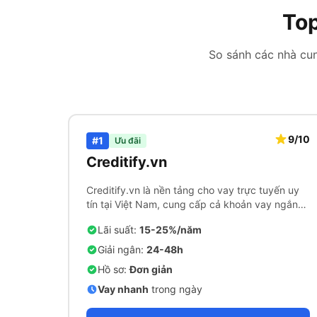
Top
So sánh các nhà cun
9/10
#1
Ưu đãi
Creditify.vn
Creditify.vn là nền tảng cho vay trực tuyến uy
tín tại Việt Nam, cung cấp cả khoản vay ngắn
hạn và dài hạn với quy trình phê duyệt nhanh
Lãi suất:
15-25%/năm
chóng.
Giải ngân:
24-48h
Hồ sơ:
Đơn giản
Vay nhanh
trong ngày