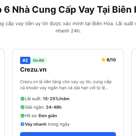
 6 Nhà Cung Cấp Vay Tại Biên
g cấp vay tiền uy tín được xác minh tại Biên Hòa. Lãi suất 
nhanh 24h.
8/10
#2
Ưu đãi
Crezu.vn
Crezu.vn là nền tảng cho vay uy tín, cung cấp
cả khoản vay ngắn hạn và dài hạn với tỷ lệ
chấp thuận cao.
Lãi suất:
15-25%/năm
Giải ngân:
24-48h
Hồ sơ:
Đơn giản
Vay nhanh
trong ngày