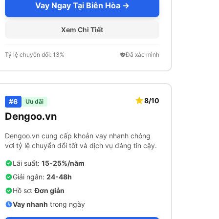
Vay Ngay Tại Biên Hòa →
Xem Chi Tiết
Tỷ lệ chuyển đổi: 13%
Đã xác minh
8/10
#6
Ưu đãi
Dengoo.vn
Dengoo.vn cung cấp khoản vay nhanh chóng
với tỷ lệ chuyển đổi tốt và dịch vụ đáng tin cậy.
Lãi suất:
15-25%/năm
Giải ngân:
24-48h
Hồ sơ:
Đơn giản
Vay nhanh
trong ngày