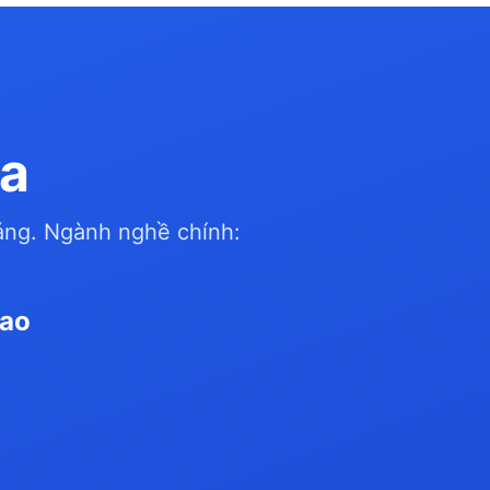
òa
áng. Ngành nghề chính:
cao