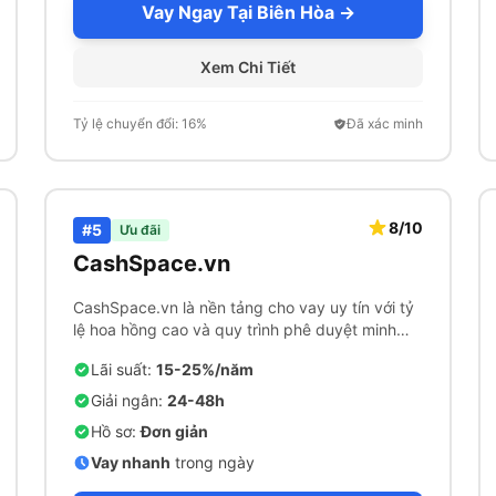
Vay Ngay Tại Biên Hòa →
Xem Chi Tiết
Tỷ lệ chuyển đổi: 16%
Đã xác minh
8/10
#5
Ưu đãi
CashSpace.vn
CashSpace.vn là nền tảng cho vay uy tín với tỷ
lệ hoa hồng cao và quy trình phê duyệt minh
bạch.
Lãi suất:
15-25%/năm
Giải ngân:
24-48h
Hồ sơ:
Đơn giản
Vay nhanh
trong ngày