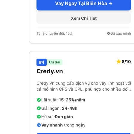
Vay Ngay Tại Biên Hòa →
Xem Chi Tiết
Tỷ lệ chuyển đổi: 15%
Đã xác minh
8/10
#4
Ưu đãi
Credy.vn
Credy.vn cung cấp dịch vụ cho vay linh hoạt với
cả mô hình CPS và CPL, phù hợp cho nhiều đối
tượng khách hàng.
Lãi suất:
15-25%/năm
Giải ngân:
24-48h
Hồ sơ:
Đơn giản
Vay nhanh
trong ngày