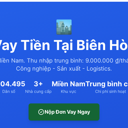
🏙️
ay Tiền Tại Biên H
Miền Nam. Thu nhập trung bình: 9.000.000 ₫/th
Công nghiệp - Sản xuất - Logistics.
104.495
3+
Miền Nam
Trung bình 
Dân số
Nhà cung cấp
Khu vực
Chi phí sinh hoạt
Nộp Đơn Vay Ngay