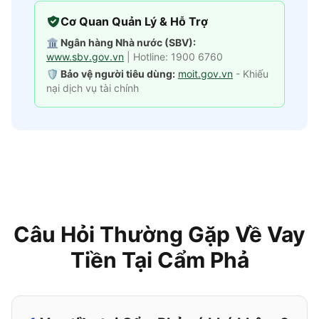
Cơ Quan Quản Lý & Hỗ Trợ
🏛️ Ngân hàng Nhà nước (SBV):
www.sbv.gov.vn
| Hotline: 1900 6760
🛡️ Bảo vệ người tiêu dùng:
moit.gov.vn
- Khiếu
nại dịch vụ tài chính
Câu Hỏi Thường Gặp Về Vay
Tiền Tại Cẩm Phả