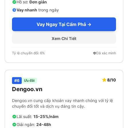
Hồ sơ:
Đơn giản
Vay nhanh
trong ngày
Vay Ngay Tại Cẩm Phả →
Xem Chi Tiết
Tỷ lệ chuyển đổi: 6%
Đã xác minh
8/10
#6
Ưu đãi
Dengoo.vn
Dengoo.vn cung cấp khoản vay nhanh chóng với tỷ lệ
chuyển đổi tốt và dịch vụ đáng tin cậy.
Lãi suất:
15-25%/năm
Giải ngân:
24-48h