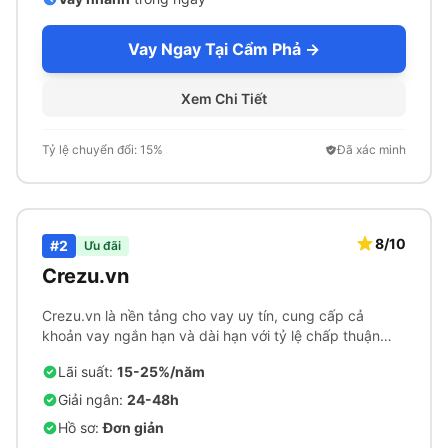
Vay Ngay Tại Cẩm Phả →
Xem Chi Tiết
Tỷ lệ chuyển đổi: 15%
Đã xác minh
8/10
#2
Ưu đãi
Crezu.vn
Crezu.vn là nền tảng cho vay uy tín, cung cấp cả
khoản vay ngắn hạn và dài hạn với tỷ lệ chấp thuận
cao.
Lãi suất:
15-25%/năm
Giải ngân:
24-48h
Hồ sơ:
Đơn giản