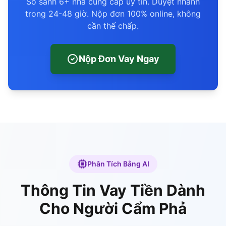
So sánh 6+ nhà cung cấp uy tín. Duyệt nhanh
trong 24-48 giờ. Nộp đơn 100% online, không
cần thế chấp.
Nộp Đơn Vay Ngay
Phân Tích Bằng AI
Thông Tin Vay Tiền Dành
Cho Người Cẩm Phả