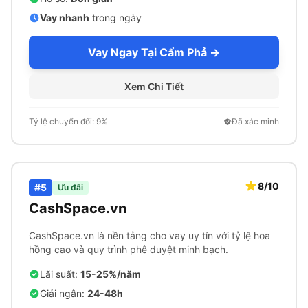
Vay nhanh
trong ngày
Vay Ngay Tại Cẩm Phả →
Xem Chi Tiết
Tỷ lệ chuyển đổi: 9%
Đã xác minh
8/10
#5
Ưu đãi
CashSpace.vn
CashSpace.vn là nền tảng cho vay uy tín với tỷ lệ hoa
hồng cao và quy trình phê duyệt minh bạch.
Lãi suất:
15-25%/năm
Giải ngân:
24-48h