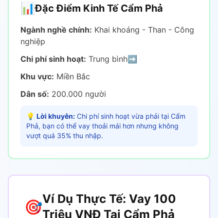
📊
Đặc Điểm Kinh Tế Cẩm Phả
Ngành nghề chính:
Khai khoáng - Than - Công
nghiệp
Chi phí sinh hoạt:
Trung bình
➡️
Khu vực:
Miền Bắc
Dân số:
200.000 người
💡
Lời khuyên:
Chi phí sinh hoạt vừa phải tại Cẩm
Phả, bạn có thể vay thoải mái hơn nhưng không
vượt quá 35% thu nhập.
Ví Dụ Thực Tế: Vay 100
🎯
Triệu VNĐ Tại Cẩm Phả