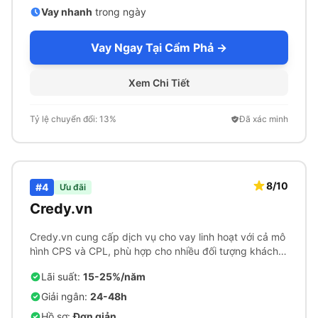
Vay nhanh
trong ngày
Vay Ngay Tại Cẩm Phả →
Xem Chi Tiết
Tỷ lệ chuyển đổi: 13%
Đã xác minh
8/10
#4
Ưu đãi
Credy.vn
Credy.vn cung cấp dịch vụ cho vay linh hoạt với cả mô
hình CPS và CPL, phù hợp cho nhiều đối tượng khách
hàng.
Lãi suất:
15-25%/năm
Giải ngân:
24-48h
Hồ sơ:
Đơn giản