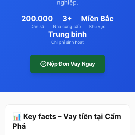
nghiệp.
200.000
3+
Miền Bắc
Dân số
Nhà cung cấp
Khu vực
Trung bình
Chi phí sinh hoạt
Nộp Đơn Vay Ngay
📊 Key facts – Vay tiền tại Cẩm
Phả