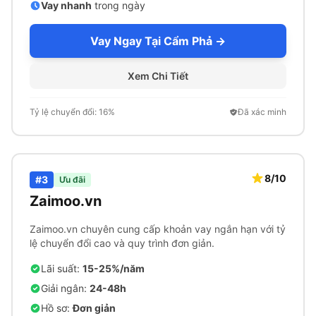
Vay nhanh
trong ngày
Vay Ngay Tại Cẩm Phả →
Xem Chi Tiết
Tỷ lệ chuyển đổi: 16%
Đã xác minh
8/10
#3
Ưu đãi
Zaimoo.vn
Zaimoo.vn chuyên cung cấp khoản vay ngắn hạn với tỷ
lệ chuyển đổi cao và quy trình đơn giản.
Lãi suất:
15-25%/năm
Giải ngân:
24-48h
Hồ sơ:
Đơn giản