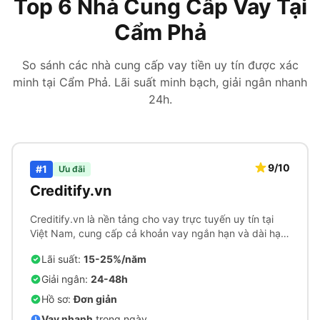
Top 6 Nhà Cung Cấp Vay Tại
Cẩm Phả
So sánh các nhà cung cấp vay tiền uy tín được xác
minh tại Cẩm Phả. Lãi suất minh bạch, giải ngân nhanh
24h.
9/10
#1
Ưu đãi
Creditify.vn
Creditify.vn là nền tảng cho vay trực tuyến uy tín tại
Việt Nam, cung cấp cả khoản vay ngắn hạn và dài hạn
với quy trình phê duyệt nhanh chóng.
Lãi suất:
15-25%/năm
Giải ngân:
24-48h
Hồ sơ:
Đơn giản
Vay nhanh
trong ngày