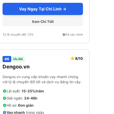
Vay Ngay Tại Chí Linh →
Xem Chi Tiết
Tỷ lệ chuyển đổi: 13%
Đã xác minh
8/10
#6
Ưu đãi
Dengoo.vn
Dengoo.vn cung cấp khoản vay nhanh chóng
với tỷ lệ chuyển đổi tốt và dịch vụ đáng tin cậy.
Lãi suất:
15-25%/năm
Giải ngân:
24-48h
Hồ sơ:
Đơn giản
Vay nhanh
trong ngày