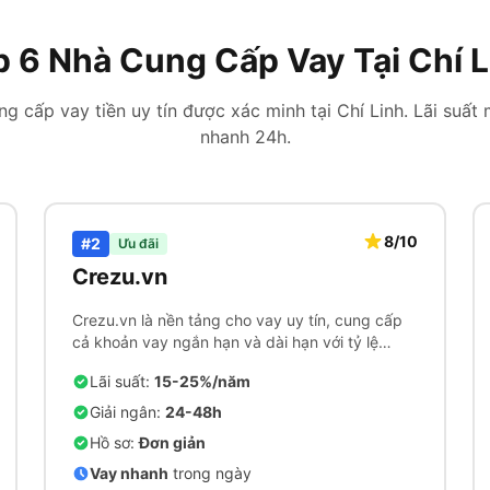
p 6 Nhà Cung Cấp Vay Tại Chí L
g cấp vay tiền uy tín được xác minh tại Chí Linh. Lãi suất 
nhanh 24h.
8/10
#2
Ưu đãi
Crezu.vn
Crezu.vn là nền tảng cho vay uy tín, cung cấp
cả khoản vay ngắn hạn và dài hạn với tỷ lệ
chấp thuận cao.
Lãi suất:
15-25%/năm
Giải ngân:
24-48h
Hồ sơ:
Đơn giản
Vay nhanh
trong ngày