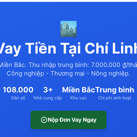
🏙️
Vay Tiền Tại Chí Lin
 Miền Bắc. Thu nhập trung bình: 7.000.000 ₫/th
Công nghiệp - Thương mại - Nông nghiệp.
108.000
3+
Miền Bắc
Trung bình
Dân số
Nhà cung cấp
Khu vực
Chi phí sinh hoạt
Nộp Đơn Vay Ngay