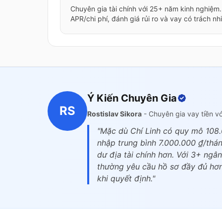
Chuyên gia tài chính với 25+ năm kinh nghiệm
APR/chi phí, đánh giá rủi ro và vay có trách nh
Ý Kiến Chuyên Gia
RS
Rostislav Sikora
- Chuyên gia vay tiền v
"Mặc dù Chí Linh có quy mô 108.
nhập trung bình 7.000.000 ₫/thá
dư địa tài chính hơn. Với 3+ ngâ
thường yêu cầu hồ sơ đầy đủ hơn 
khi quyết định."