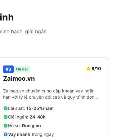
inh
minh bạch, giải ngân
8/10
#3
Ưu đãi
Zaimoo.vn
Zaimoo.vn chuyên cung cấp khoản vay ngắn
hạn với tỷ lệ chuyển đổi cao và quy trình đơn
giản.
Lãi suất:
15-25%/năm
Giải ngân:
24-48h
Hồ sơ:
Đơn giản
Vay nhanh
trong ngày