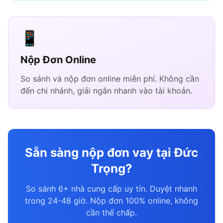
📱
Nộp Đơn Online
So sánh và nộp đơn online miễn phí. Không cần
đến chi nhánh, giải ngân nhanh vào tài khoản.
Sẵn sàng nộp đơn vay tại Đức
Trọng?
So sánh 6+ nhà cung cấp uy tín. Duyệt nhanh
trong 24-48 giờ. Nộp đơn 100% online, không
cần thế chấp.