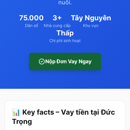
nuôi.
75.000
3+
Tây Nguyên
Dân số
Nhà cung cấp
Khu vực
Thấp
Chi phí sinh hoạt
Nộp Đơn Vay Ngay
📊 Key facts – Vay tiền tại Đức
Trọng