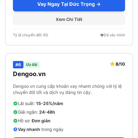
Vay Ngay Tại Đức Trọng →
Xem Chi Tiết
Tỷ lệ chuyển đổi: 6%
Đã xác minh
8/10
#6
Ưu đãi
Dengoo.vn
Dengoo.vn cung cấp khoản vay nhanh chóng với tỷ lệ
chuyển đổi tốt và dịch vụ đáng tin cậy.
Lãi suất:
15-25%/năm
Giải ngân:
24-48h
Hồ sơ:
Đơn giản
Vay nhanh
trong ngày