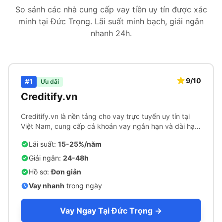
So sánh các nhà cung cấp vay tiền uy tín được xác
minh tại Đức Trọng. Lãi suất minh bạch, giải ngân
nhanh 24h.
9/10
#1
Ưu đãi
Creditify.vn
Creditify.vn là nền tảng cho vay trực tuyến uy tín tại
Việt Nam, cung cấp cả khoản vay ngắn hạn và dài hạn
với quy trình phê duyệt nhanh chóng.
Lãi suất:
15-25%/năm
Giải ngân:
24-48h
Hồ sơ:
Đơn giản
Vay nhanh
trong ngày
Vay Ngay Tại Đức Trọng →