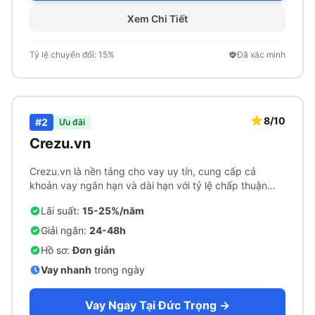
Xem Chi Tiết
Tỷ lệ chuyển đổi: 15%
Đã xác minh
8/10
#2
Ưu đãi
Crezu.vn
Crezu.vn là nền tảng cho vay uy tín, cung cấp cả
khoản vay ngắn hạn và dài hạn với tỷ lệ chấp thuận
cao.
Lãi suất:
15-25%/năm
Giải ngân:
24-48h
Hồ sơ:
Đơn giản
Vay nhanh
trong ngày
Vay Ngay Tại Đức Trọng →