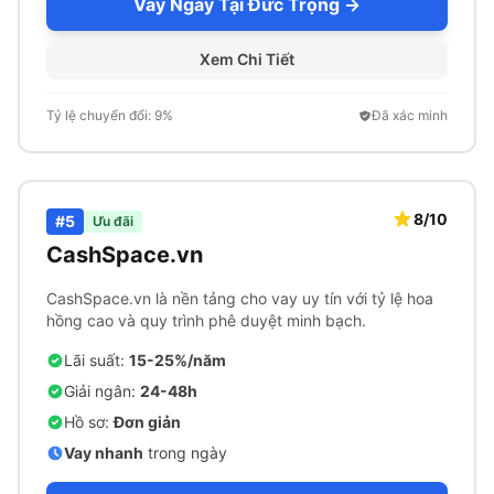
Vay Ngay Tại Đức Trọng →
Xem Chi Tiết
Tỷ lệ chuyển đổi: 9%
Đã xác minh
8/10
#5
Ưu đãi
CashSpace.vn
CashSpace.vn là nền tảng cho vay uy tín với tỷ lệ hoa
hồng cao và quy trình phê duyệt minh bạch.
Lãi suất:
15-25%/năm
Giải ngân:
24-48h
Hồ sơ:
Đơn giản
Vay nhanh
trong ngày