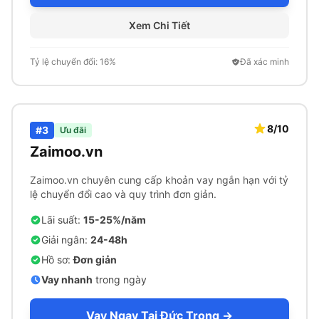
Xem Chi Tiết
Tỷ lệ chuyển đổi: 16%
Đã xác minh
8/10
#3
Ưu đãi
Zaimoo.vn
Zaimoo.vn chuyên cung cấp khoản vay ngắn hạn với tỷ
lệ chuyển đổi cao và quy trình đơn giản.
Lãi suất:
15-25%/năm
Giải ngân:
24-48h
Hồ sơ:
Đơn giản
Vay nhanh
trong ngày
Vay Ngay Tại Đức Trọng →