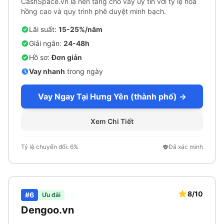
CashSpace.vn là nền tảng cho vay uy tín với tỷ lệ hoa
hồng cao và quy trình phê duyệt minh bạch.
Lãi suất:
15-25%/năm
Giải ngân:
24-48h
Hồ sơ:
Đơn giản
Vay nhanh
trong ngày
Vay Ngay Tại Hưng Yên (thành phố) →
Xem Chi Tiết
Tỷ lệ chuyển đổi: 6%
Đã xác minh
8/10
#6
Ưu đãi
Dengoo.vn