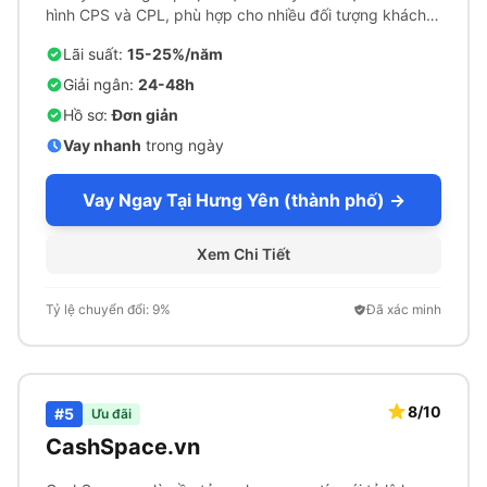
hình CPS và CPL, phù hợp cho nhiều đối tượng khách
hàng.
Lãi suất:
15-25%/năm
Giải ngân:
24-48h
Hồ sơ:
Đơn giản
Vay nhanh
trong ngày
Vay Ngay Tại Hưng Yên (thành phố) →
Xem Chi Tiết
Tỷ lệ chuyển đổi: 9%
Đã xác minh
8/10
#5
Ưu đãi
CashSpace.vn