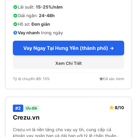
với quy trình phê duyệt nhanh chóng.
Lãi suất:
15-25%/năm
Giải ngân:
24-48h
Hồ sơ:
Đơn giản
Vay nhanh
trong ngày
Vay Ngay Tại Hưng Yên (thành phố) →
Xem Chi Tiết
Tỷ lệ chuyển đổi: 15%
Đã xác minh
8/10
#2
Ưu đãi
Crezu.vn
Crezu.vn là nền tảng cho vay uy tín, cung cấp cả
khoản vay ngắn hạn và dài hạn với tỷ lệ chấp thuận