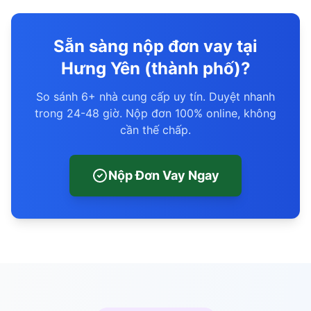
Sẵn sàng nộp đơn vay tại
Hưng Yên (thành phố)?
So sánh 6+ nhà cung cấp uy tín. Duyệt nhanh
trong 24-48 giờ. Nộp đơn 100% online, không
cần thế chấp.
Nộp Đơn Vay Ngay