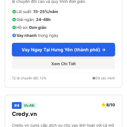
lệ chuyển đổi cao và quy trình đơn giản.
Lãi suất:
15-25%/năm
Giải ngân:
24-48h
Hồ sơ:
Đơn giản
Vay nhanh
trong ngày
Vay Ngay Tại Hưng Yên (thành phố) →
Xem Chi Tiết
Tỷ lệ chuyển đổi: 13%
Đã xác minh
8/10
#4
Ưu đãi
Credy.vn
Credy.vn cung cấp dịch vụ cho vay linh hoạt với cả mô