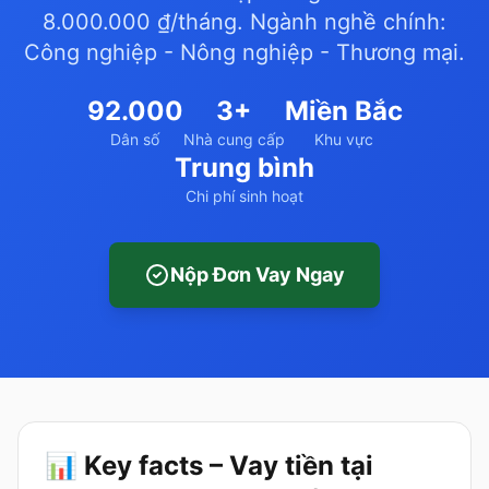
8.000.000 ₫/tháng. Ngành nghề chính:
Công nghiệp - Nông nghiệp - Thương mại.
92.000
3+
Miền Bắc
Dân số
Nhà cung cấp
Khu vực
Trung bình
Chi phí sinh hoạt
Nộp Đơn Vay Ngay
📊 Key facts – Vay tiền tại