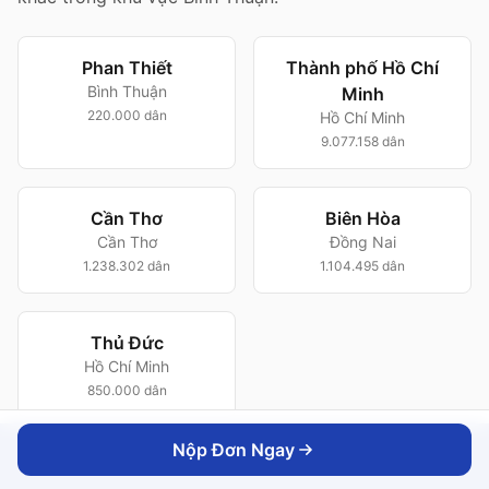
Phan Thiết
Thành phố Hồ Chí
Bình Thuận
Minh
220.000 dân
Hồ Chí Minh
9.077.158 dân
Cần Thơ
Biên Hòa
Cần Thơ
Đồng Nai
1.238.302 dân
1.104.495 dân
Thủ Đức
Hồ Chí Minh
850.000 dân
Nộp Đơn Ngay
Nộp Đơn Ngay
Xem tất cả 113 thành phố →