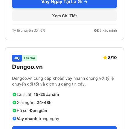
Vay Ngay Tại La Gi →
Xem Chi Tiết
Tỷ lệ chuyển đổi: 6%
Đã xác minh
8/10
#6
Ưu đãi
Dengoo.vn
Dengoo.vn cung cấp khoản vay nhanh chóng với tỷ lệ
chuyển đổi tốt và dịch vụ đáng tin cậy.
Lãi suất:
15-25%/năm
Giải ngân:
24-48h
Hồ sơ:
Đơn giản
Vay nhanh
trong ngày