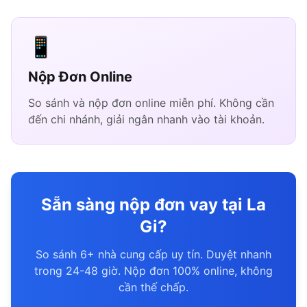
📱
Nộp Đơn Online
So sánh và nộp đơn online miễn phí. Không cần
đến chi nhánh, giải ngân nhanh vào tài khoản.
Sẵn sàng nộp đơn vay tại La
Gi?
So sánh 6+ nhà cung cấp uy tín. Duyệt nhanh
trong 24-48 giờ. Nộp đơn 100% online, không
cần thế chấp.