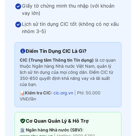
Giấy tờ chứng minh thu nhập (với khoản
vay lớn)
Lịch sử tín dụng CIC tốt (không có nợ xấu
nhóm 3-5)
Điểm Tín Dụng CIC Là Gì?
CIC (Trung tâm Thông tin Tín dụng)
là cơ quan
thuộc Ngân hàng Nhà nước Việt Nam, quản lý
lịch sử tín dụng của mọi công dân. Điểm CIC từ
350-850 quyết định khả năng vay và lãi suất
của bạn.
📊
Kiểm tra CIC:
cic.org.vn
|
Phí: 50.000
VNĐ/lần
Cơ Quan Quản Lý & Hỗ Trợ
🏛️ Ngân hàng Nhà nước (SBV):
www.sbv.gov.vn
| Hotline: 1900 6760