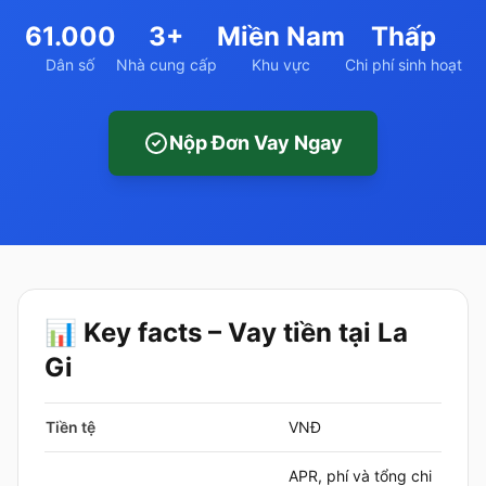
61.000
3+
Miền Nam
Thấp
Dân số
Nhà cung cấp
Khu vực
Chi phí sinh hoạt
Nộp Đơn Vay Ngay
📊 Key facts – Vay tiền tại La
Gi
Tiền tệ
VNĐ
APR, phí và tổng chi