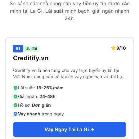
So sánh các nhà cung cấp vay tiền uy tín được xác
minh tại La Gi. Lãi suất minh bạch, giải ngân nhanh
24h.
9/10
#1
Ưu đãi
Creditify.vn
Creditify.vn là nền tảng cho vay trực tuyến uy tín tại
Việt Nam, cung cấp cả khoản vay ngắn hạn và dài hạn
với quy trình phê duyệt nhanh chóng.
Lãi suất:
15-25%/năm
Giải ngân:
24-48h
Hồ sơ:
Đơn giản
Vay nhanh
trong ngày
Vay Ngay Tại La Gi →