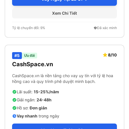
Xem Chi Tiết
Tỷ lệ chuyển đổi: 9%
Đã xác minh
8/10
#5
Ưu đãi
CashSpace.vn
CashSpace.vn là nền tảng cho vay uy tín với tỷ lệ hoa
hồng cao và quy trình phê duyệt minh bạch.
Lãi suất:
15-25%/năm
Giải ngân:
24-48h
Hồ sơ:
Đơn giản
Vay nhanh
trong ngày