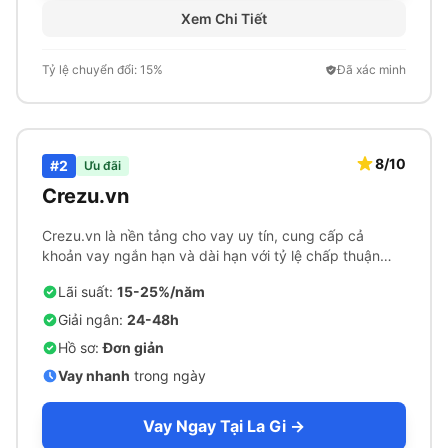
Xem Chi Tiết
Tỷ lệ chuyển đổi: 15%
Đã xác minh
8/10
#2
Ưu đãi
Crezu.vn
Crezu.vn là nền tảng cho vay uy tín, cung cấp cả
khoản vay ngắn hạn và dài hạn với tỷ lệ chấp thuận
cao.
Lãi suất:
15-25%/năm
Giải ngân:
24-48h
Hồ sơ:
Đơn giản
Vay nhanh
trong ngày
Vay Ngay Tại La Gi →