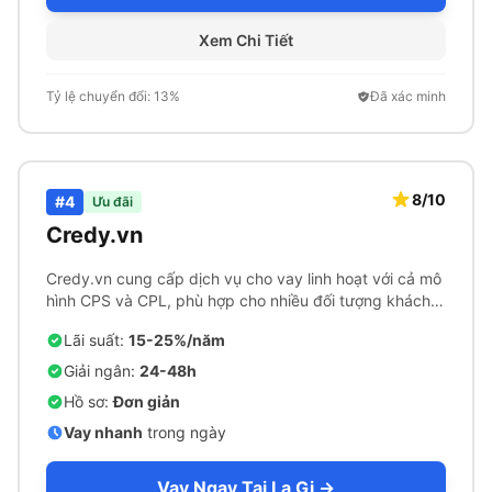
Xem Chi Tiết
Tỷ lệ chuyển đổi: 13%
Đã xác minh
8/10
#4
Ưu đãi
Credy.vn
Credy.vn cung cấp dịch vụ cho vay linh hoạt với cả mô
hình CPS và CPL, phù hợp cho nhiều đối tượng khách
hàng.
Lãi suất:
15-25%/năm
Giải ngân:
24-48h
Hồ sơ:
Đơn giản
Vay nhanh
trong ngày
Vay Ngay Tại La Gi →