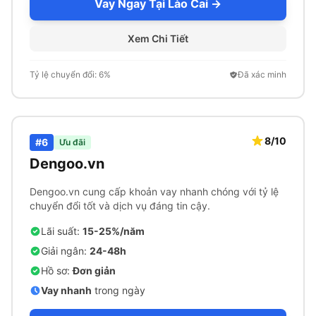
Vay Ngay Tại Lào Cai →
Xem Chi Tiết
Tỷ lệ chuyển đổi: 6%
Đã xác minh
8/10
#6
Ưu đãi
Dengoo.vn
Dengoo.vn cung cấp khoản vay nhanh chóng với tỷ lệ
chuyển đổi tốt và dịch vụ đáng tin cậy.
Lãi suất:
15-25%/năm
Giải ngân:
24-48h
Hồ sơ:
Đơn giản
Vay nhanh
trong ngày