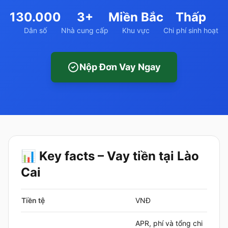
130.000
3+
Miền Bắc
Thấp
Dân số
Nhà cung cấp
Khu vực
Chi phí sinh hoạt
Nộp Đơn Vay Ngay
📊 Key facts – Vay tiền tại Lào
Cai
Tiền tệ
VNĐ
APR, phí và tổng chi