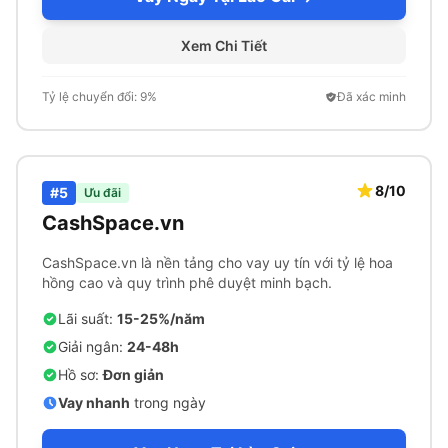
Xem Chi Tiết
Tỷ lệ chuyển đổi: 9%
Đã xác minh
8/10
#5
Ưu đãi
CashSpace.vn
CashSpace.vn là nền tảng cho vay uy tín với tỷ lệ hoa
hồng cao và quy trình phê duyệt minh bạch.
Lãi suất:
15-25%/năm
Giải ngân:
24-48h
Hồ sơ:
Đơn giản
Vay nhanh
trong ngày