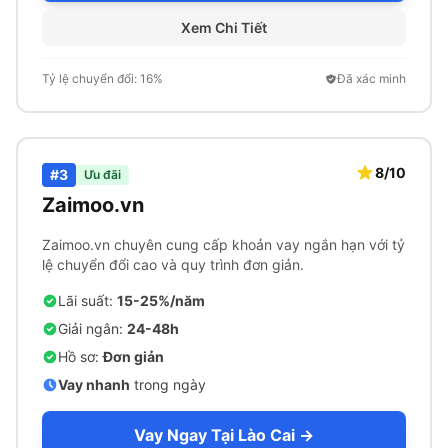
Xem Chi Tiết
Tỷ lệ chuyển đổi: 16%
Đã xác minh
8/10
#3
Ưu đãi
Zaimoo.vn
Zaimoo.vn chuyên cung cấp khoản vay ngắn hạn với tỷ
lệ chuyển đổi cao và quy trình đơn giản.
Lãi suất:
15-25%/năm
Giải ngân:
24-48h
Hồ sơ:
Đơn giản
Vay nhanh
trong ngày
Vay Ngay Tại Lào Cai →