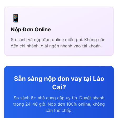
📱
Nộp Đơn Online
So sánh và nộp đơn online miễn phí. Không cần
đến chi nhánh, giải ngân nhanh vào tài khoản.
Sẵn sàng nộp đơn vay tại Lào
Cai?
So sánh 6+ nhà cung cấp uy tín. Duyệt nhanh
trong 24-48 giờ. Nộp đơn 100% online, không
cần thế chấp.