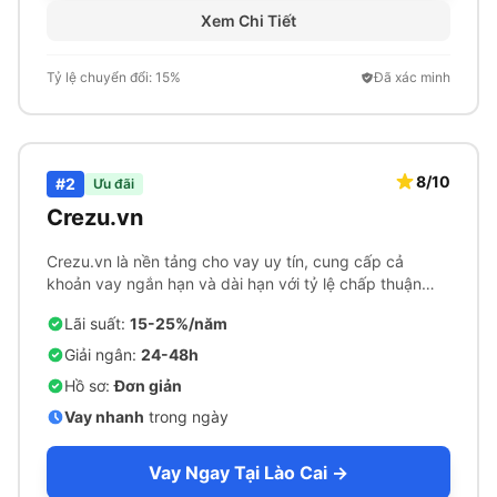
Xem Chi Tiết
Tỷ lệ chuyển đổi: 15%
Đã xác minh
8/10
#2
Ưu đãi
Crezu.vn
Crezu.vn là nền tảng cho vay uy tín, cung cấp cả
khoản vay ngắn hạn và dài hạn với tỷ lệ chấp thuận
cao.
Lãi suất:
15-25%/năm
Giải ngân:
24-48h
Hồ sơ:
Đơn giản
Vay nhanh
trong ngày
Vay Ngay Tại Lào Cai →