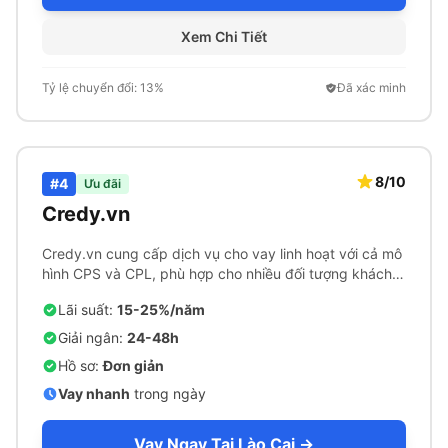
Xem Chi Tiết
Tỷ lệ chuyển đổi: 13%
Đã xác minh
8/10
#4
Ưu đãi
Credy.vn
Credy.vn cung cấp dịch vụ cho vay linh hoạt với cả mô
hình CPS và CPL, phù hợp cho nhiều đối tượng khách
hàng.
Lãi suất:
15-25%/năm
Giải ngân:
24-48h
Hồ sơ:
Đơn giản
Vay nhanh
trong ngày
Vay Ngay Tại Lào Cai →