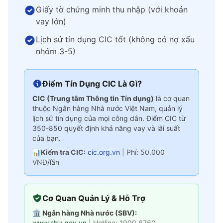
Giấy tờ chứng minh thu nhập (với khoản
vay lớn)
Lịch sử tín dụng CIC tốt (không có nợ xấu
nhóm 3-5)
Điểm Tín Dụng CIC Là Gì?
CIC (Trung tâm Thông tin Tín dụng)
là cơ quan
thuộc Ngân hàng Nhà nước Việt Nam, quản lý
lịch sử tín dụng của mọi công dân. Điểm CIC từ
350-850 quyết định khả năng vay và lãi suất
của bạn.
📊
Kiểm tra CIC:
cic.org.vn
|
Phí: 50.000
VNĐ/lần
Cơ Quan Quản Lý & Hỗ Trợ
🏛️ Ngân hàng Nhà nước (SBV):
www.sbv.gov.vn
| Hotline: 1900 6760