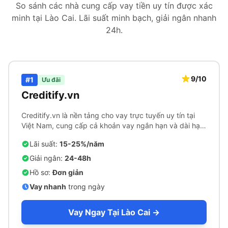
So sánh các nhà cung cấp vay tiền uy tín được xác
minh tại Lào Cai. Lãi suất minh bạch, giải ngân nhanh
24h.
9/10
#1
Ưu đãi
Creditify.vn
Creditify.vn là nền tảng cho vay trực tuyến uy tín tại
Việt Nam, cung cấp cả khoản vay ngắn hạn và dài hạn
với quy trình phê duyệt nhanh chóng.
Lãi suất:
15-25%/năm
Giải ngân:
24-48h
Hồ sơ:
Đơn giản
Vay nhanh
trong ngày
Vay Ngay Tại Lào Cai →