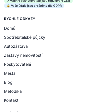
✓ Všichni poskytovatelé jsou regulováni ČNB
🔒 Vaše údaje jsou chráněny dle GDPR
RYCHLÉ ODKAZY
Domů
Spotřebitelské půjčky
Autozástava
Zástavy nemovitostí
Poskytovatelé
Města
Blog
Metodika
Kontakt