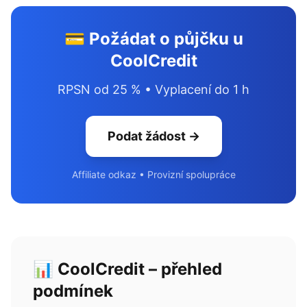
💳 Požádat o půjčku u
CoolCredit
RPSN od 25 % • Vyplacení do 1 h
Podat žádost →
Affiliate odkaz • Provizní spolupráce
📊 CoolCredit – přehled
podmínek