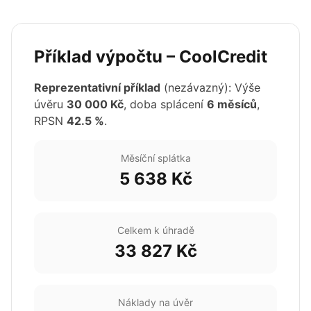
Příklad výpočtu – CoolCredit
Reprezentativní příklad
(nezávazný): Výše
úvěru
30 000 Kč
, doba splácení
6 měsíců
,
RPSN
42.5 %
.
Měsíční splátka
5 638 Kč
Celkem k úhradě
33 827 Kč
Náklady na úvěr