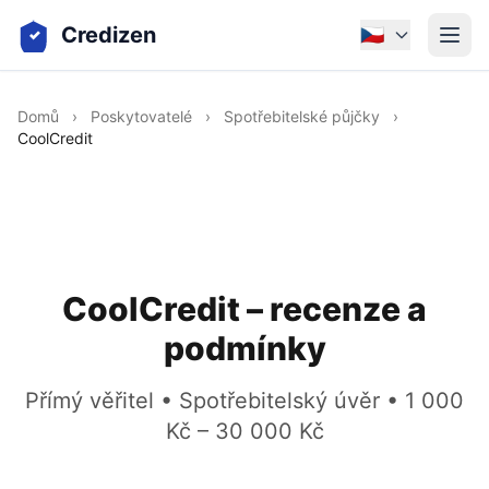
Credizen
🇨🇿
Domů
›
Poskytovatelé
›
Spotřebitelské půjčky
›
CoolCredit
CoolCredit – recenze a
podmínky
Přímý věřitel • Spotřebitelský úvěr • 1 000
Kč – 30 000 Kč