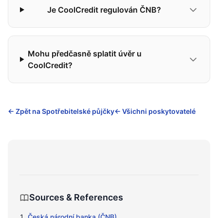
Je CoolCredit regulován ČNB?
Mohu předčasně splatit úvěr u
CoolCredit?
← Zpět na Spotřebitelské půjčky
← Všichni poskytovatelé
Sources & References
Česká národní banka (ČNB)