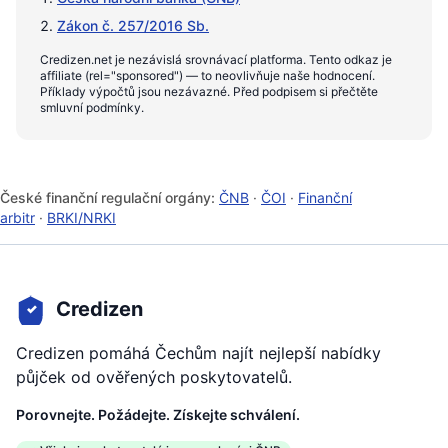
Zákon č. 257/2016 Sb.
Credizen.net je nezávislá srovnávací platforma. Tento odkaz je
affiliate (rel="sponsored") — to neovlivňuje naše hodnocení.
Příklady výpočtů jsou nezávazné. Před podpisem si přečtěte
smluvní podmínky.
České finanční regulační orgány:
ČNB
·
ČOI
·
Finanční
arbitr
·
BRKI/NRKI
Credizen
Credizen pomáhá Čechům najít nejlepší nabídky
půjček od ověřených poskytovatelů.
Porovnejte. Požádejte. Získejte schválení.