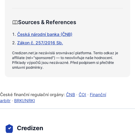
Sources & References
Česká národní banka (ČNB)
Zákon č. 257/2016 Sb.
Credizen.net je nezávislá srovnávací platforma. Tento odkaz je
affiliate (rel="sponsored") — to neovlivňuje naše hodnocení.
Příklady výpočtů jsou nezávazné. Před podpisem si přečtěte
smluvní podmínky.
České finanční regulační orgány:
ČNB
·
ČOI
·
Finanční
arbitr
·
BRKI/NRKI
Credizen