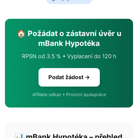
🏠 Požádat o zástavní úvěr u
mBank Hypotéka
RPSN od 3.5 % • Vyplacení do 120 h
Podat žádost →
Affiliate odkaz • Provizní spolupráce
📊 mBank Hypotéka – přehled