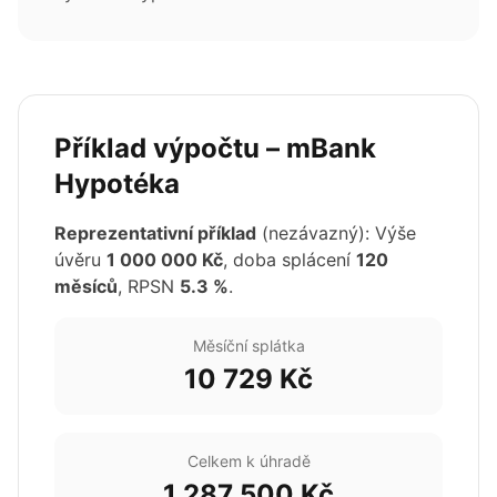
Příklad výpočtu – mBank
Hypotéka
Reprezentativní příklad
(nezávazný): Výše
úvěru
1 000 000 Kč
, doba splácení
120
měsíců
, RPSN
5.3 %
.
Měsíční splátka
10 729 Kč
Celkem k úhradě
1 287 500 Kč