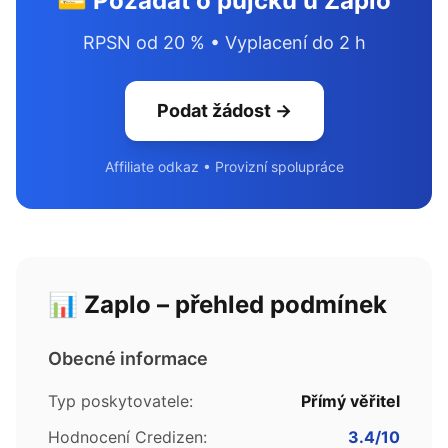
💳 Požádat o půjčku u Zaplo
RPSN od 20 % • Vyplacení do 2 h
Podat žádost →
Affiliate odkaz • Provizní spolupráce
📊 Zaplo – přehled podmínek
Obecné informace
Typ poskytovatele:
Přímý věřitel
Hodnocení Credizen:
3.4/10