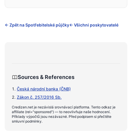
← Zpět na Spotřebitelské půjčky
← Všichni poskytovatelé
Sources & References
Česká národní banka (ČNB)
Zákon č. 257/2016 Sb.
Credizen.net je nezávislá srovnávací platforma. Tento odkaz je
affiliate (rel="sponsored") — to neovlivňuje naše hodnocení.
Příklady výpočtů jsou nezávazné. Před podpisem si přečtěte
smluvní podmínky.