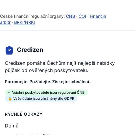
České finanční regulační orgány:
ČNB
·
ČOI
·
Finanční
arbitr
·
BRKI/NRKI
Credizen
Credizen pomáhá Čechům najít nejlepší nabídky
půjček od ověřených poskytovatelů.
Porovnejte. Požádejte. Získejte schválení.
✓ Všichni poskytovatelé jsou regulováni ČNB
🔒 Vaše údaje jsou chráněny dle GDPR
RYCHLÉ ODKAZY
Domů