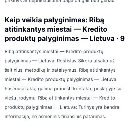
pirkinys ar nepriklausoma pagalba gali būti geriau.
Kaip veikia palyginimas: Ribą
atitinkantys miestai — Kredito
produktų palyginimas — Lietuva · 9
Ribą atitinkantys miestai — Kredito produktų
palyginimas — Lietuva: Rostislav Sikora atsako už
šaltinius, metodiką ir pataisymus. Ribą atitinkantys
miestai — Kredito produktų palyginimas — Lietuva:
Pasenusį faktą galima pranešti kontaktų puslapyje su
viešu įrodymu. Ribą atitinkantys miestai — Kredito
produktų palyginimas — Lietuva: Turinys yra bendra
informacija, ne asmeninis finansinis patarimas.