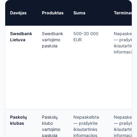
Davėjas
Produktas
Suma
Terminas
Swedbank
Swedbank
500–20 000
Nepaskelb
Lietuva
vartojimo
EUR
— prašykit
paskola
ikisutartinė
informacijo
Paskolų
Paskolų
Nepaskelbta
Nepaskelb
klubas
klubo
— prašykite
— prašykit
vartojimo
ikisutartinės
ikisutartinė
paskola
informacijos
informacijo