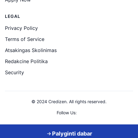
LEGAL
Privacy Policy
Terms of Service
Atsakingas Skolinimas
Redakcine Politika
Security
© 2024 Credizen. All rights reserved.
Follow Us:
Credizen is a loan comparison service. We do not provide loans directly.
Palyginti dabar
⚠️ You must be 18+ to apply for a loan • Borrow responsibly