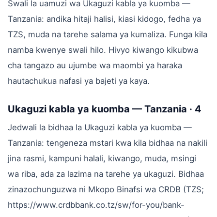
Swali la uamuzi wa Ukaguzi kabla ya kuomba —
Tanzania: andika hitaji halisi, kiasi kidogo, fedha ya
TZS, muda na tarehe salama ya kumaliza. Funga kila
namba kwenye swali hilo. Hivyo kiwango kikubwa
cha tangazo au ujumbe wa maombi ya haraka
hautachukua nafasi ya bajeti ya kaya.
Ukaguzi kabla ya kuomba — Tanzania · 4
Jedwali la bidhaa la Ukaguzi kabla ya kuomba —
Tanzania: tengeneza mstari kwa kila bidhaa na nakili
jina rasmi, kampuni halali, kiwango, muda, msingi
wa riba, ada za lazima na tarehe ya ukaguzi. Bidhaa
zinazochunguzwa ni Mkopo Binafsi wa CRDB (TZS;
https://www.crdbbank.co.tz/sw/for-you/bank-