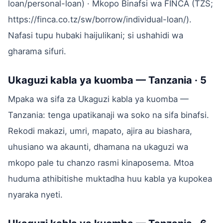
loan/personal-loan) · Mkopo Binafsi wa FINCA (TZS;
https://finca.co.tz/sw/borrow/individual-loan/).
Nafasi tupu hubaki haijulikani; si ushahidi wa
gharama sifuri.
Ukaguzi kabla ya kuomba — Tanzania · 5
Mpaka wa sifa za Ukaguzi kabla ya kuomba —
Tanzania: tenga upatikanaji wa soko na sifa binafsi.
Rekodi makazi, umri, mapato, ajira au biashara,
uhusiano wa akaunti, dhamana na ukaguzi wa
mkopo pale tu chanzo rasmi kinaposema. Mtoa
huduma athibitishe muktadha huu kabla ya kupokea
nyaraka nyeti.