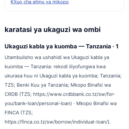
Kituo cha elimu ya mikopo
karatasi ya ukaguzi wa ombi
Ukaguzi kabla ya kuomba — Tanzania · 1
Utambulisho wa ushahidi wa Ukaguzi kabla ya
kuomba — Tanzania: rekodi iliyofungwa kwa
ukurasa huu ni Ukaguzi kabla ya kuomba; Tanzania;
TZS; Benki Kuu ya Tanzania; Mkopo Binafsi wa
CRDB (TZS; https://www.crdbbank.co.tz/sw/for-
you/bank-loan/personal-loan) · Mkopo Binafsi wa
FINCA (TZS;
https://finca.co.tz/sw/borrow/individual-loan/).