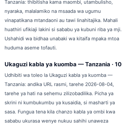
Tanzania: thibitisha kama maombi, utambulisho,
nyaraka, malalamiko na msaada wa ugumu
vinapatikana mtandaoni au tawi linahitajika. Mahali
huathiri ufikiaji lakini si sababu ya kubuni riba ya mji.
Ushahidi wa bidhaa unabaki wa kitaifa mpaka mtoa
huduma aseme tofauti.
Ukaguzi kabla ya kuomba — Tanzania · 10
Udhibiti wa toleo la Ukaguzi kabla ya kuomba —
Tanzania: andika URL rasmi, tarehe 2026-08-04,
tarehe ya hati na sehemu zilizobadilika. Picha ya
skrini ni kumbukumbu ya kusaidia, si masharti ya
sasa. Fungua tena kila chanzo kabla ya ombi kwa
sababu ukurasa wenye nukuu sahihi unaweza