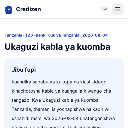
Credizen
Tanzania · TZS · Benki Kuu ya Tanzania · 2026-08-04
Ukaguzi kabla ya kuomba
Jibu fupi
kuandika sababu ya kukopa na kiasi kidogo
kinachotosha kabla ya kuangalia kiwango cha
tangazo. Kwa Ukaguzi kabla ya kuomba —
Tanzania, thamani isiyochapishwa haikadiriwi;
ushahidi rasmi wa 2026-08-04 unatenganishwa
na nukuu binafsi. Endelea tu ikiwa malipo