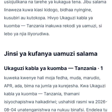
usiojulikana na tarehe ya kukagua tena. Jibu salama
linaweza kuwa kiasi kidogo, bidhaa nyingine,
kusubiri au kutokopa. Hivyo Ukaguzi kabla ya
kuomba — Tanzania inakuwa rekodi ya uamuzi, si
lebo ya njia iliyorudiwa.
Jinsi ya kufanya uamuzi salama
Ukaguzi kabla ya kuomba — Tanzania · 1
kuweka kwenye hali moja fedha, muda, marudio,
APR, ada, bima na jumla ya kurejesha. Kwa Ukaguzi
kabla ya kuomba — Tanzania, thamani
isiyochapishwa haikadiriwi; ushahidi rasmi wa 2026-
08-04 unatenganishwa na nukuu binafsi. Endelea tu