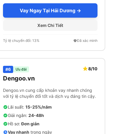
Vay Ngay Tại Hải Dương →
Xem Chi Tiết
Tỷ lệ chuyển đổi: 13%
Đã xác minh
8/10
#6
Ưu đãi
Dengoo.vn
Dengoo.vn cung cấp khoản vay nhanh chóng
với tỷ lệ chuyển đổi tốt và dịch vụ đáng tin cậy.
Lãi suất:
15-25%/năm
Giải ngân:
24-48h
Hồ sơ:
Đơn giản
Vay nhanh
trong ngày