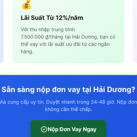
💰
Lãi Suất Từ 12%/năm
Với thu nhập trung bình
7.500.000 ₫/tháng tại Hải Dương, bạn có
thể vay với lãi suất ưu đãi từ các ngân
hàng.
Sẵn sàng nộp đơn vay tại Hải Dương?
hà cung cấp uy tín. Duyệt nhanh trong 24-48 giờ. Nộp đơn
không cần thế chấp.
Nộp Đơn Vay Ngay