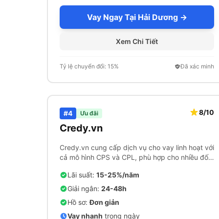
Vay Ngay Tại Hải Dương →
Xem Chi Tiết
Tỷ lệ chuyển đổi: 15%
Đã xác minh
8/10
#4
Ưu đãi
Credy.vn
Credy.vn cung cấp dịch vụ cho vay linh hoạt với
cả mô hình CPS và CPL, phù hợp cho nhiều đối
tượng khách hàng.
Lãi suất:
15-25%/năm
Giải ngân:
24-48h
Hồ sơ:
Đơn giản
Vay nhanh
trong ngày