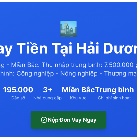
🏙️
ay Tiền Tại Hải Dươ
g - Miền Bắc. Thu nhập trung bình: 7.500.000
chính: Công nghiệp - Nông nghiệp - Thương mại
195.000
3+
Miền Bắc
Trung bình
Dân số
Nhà cung cấp
Khu vực
Chi phí sinh hoạt
Nộp Đơn Vay Ngay