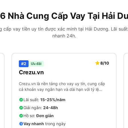
 6 Nhà Cung Cấp Vay Tại Hải D
 cấp vay tiền uy tín được xác minh tại Hải Dương. Lãi suất
nhanh 24h.
8/10
#2
Ưu đãi
Crezu.vn
Crezu.vn là nền tảng cho vay uy tín, cung cấp
cả khoản vay ngắn hạn và dài hạn với tỷ lệ
chấp thuận cao.
Lãi suất:
15-25%/năm
Giải ngân:
24-48h
Hồ sơ:
Đơn giản
Vay nhanh
trong ngày