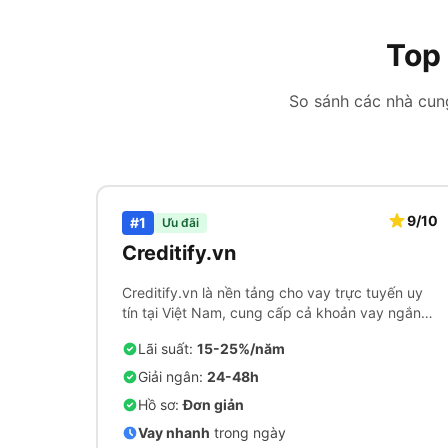
Top
So sánh các nhà cung
9/10
#1
Ưu đãi
Creditify.vn
Creditify.vn là nền tảng cho vay trực tuyến uy
tín tại Việt Nam, cung cấp cả khoản vay ngắn
hạn và dài hạn với quy trình phê duyệt nhanh
Lãi suất:
15-25%/năm
chóng.
Giải ngân:
24-48h
Hồ sơ:
Đơn giản
Vay nhanh
trong ngày