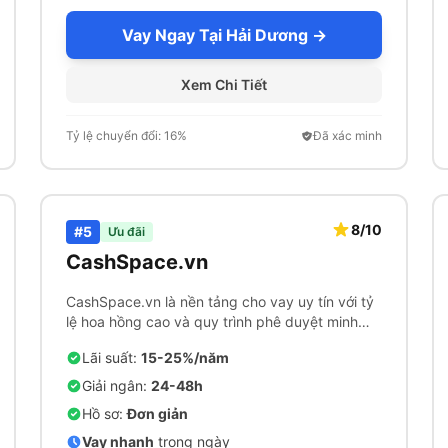
Vay Ngay Tại Hải Dương →
Xem Chi Tiết
Tỷ lệ chuyển đổi: 16%
Đã xác minh
8/10
#5
Ưu đãi
CashSpace.vn
CashSpace.vn là nền tảng cho vay uy tín với tỷ
lệ hoa hồng cao và quy trình phê duyệt minh
bạch.
Lãi suất:
15-25%/năm
Giải ngân:
24-48h
Hồ sơ:
Đơn giản
Vay nhanh
trong ngày